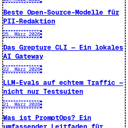
Beste Open-Source-Modelle für
PII-Redaktion
25. März 2026
Das Grepture CLI — Ein lokales
AI Gateway
22. März 2026
LLM-Evals auf echtem Traffic —
nicht nur Testsuiten
21. März 2026
Was ist PromptOps? Ein
umfassender Leitfaden für