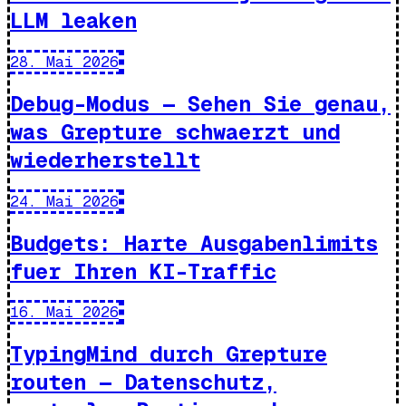
LLM leaken
28. Mai 2026
Debug-Modus — Sehen Sie genau,
was Grepture schwaerzt und
wiederherstellt
24. Mai 2026
Budgets: Harte Ausgabenlimits
fuer Ihren KI-Traffic
16. Mai 2026
TypingMind durch Grepture
routen — Datenschutz,