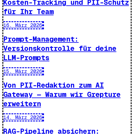
Kosten-Tracking und PII-Schutz
für Ihr Team
16. März 2026
Prompt-Management:
Versionskontrolle für deine
LLM-Prompts
15. März 2026
Von PII-Redaktion zum AI
Gateway — Warum wir Grepture
erweitern
14. März 2026
RAG-Pipeline absichern: