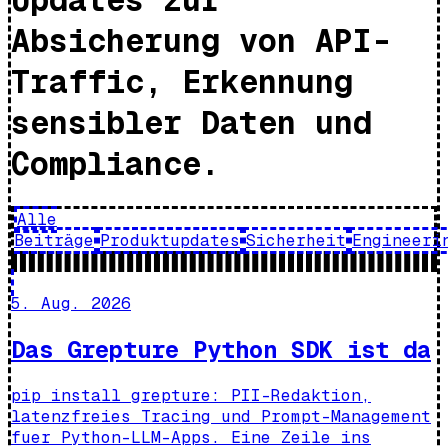
Absicherung von API-
Traffic, Erkennung
sensibler Daten und
Compliance.
Alle
Beiträge
Produktupdates
Sicherheit
Engineeri
5. Aug. 2026
Das Grepture Python SDK ist da
pip install grepture: PII-Redaktion,
latenzfreies Tracing und Prompt-Management
fuer Python-LLM-Apps. Eine Zeile ins