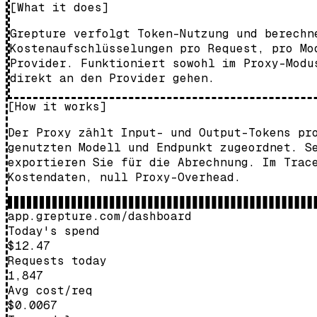
[What it does]
Grepture verfolgt Token-Nutzung und berechn
Kostenaufschlüsselungen pro Request, pro Mo
Provider. Funktioniert sowohl im Proxy-Modu
direkt an den Provider gehen.
[How it works]
Der Proxy zählt Input- und Output-Tokens pr
genutzten Modell und Endpunkt zugeordnet. S
exportieren Sie für die Abrechnung. Im Trac
Kostendaten, null Proxy-Overhead.
app.grepture.com/dashboard
Today's spend
$12.47
Requests today
1,847
Avg cost/req
$0.0067