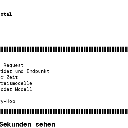
total
o Request
vider und Endpunkt
er Zeit
Preismodelle
 oder Modell
xy-Hop
Sekunden sehen