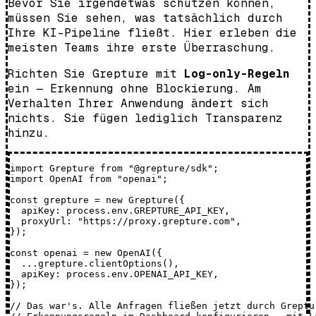
Bevor Sie irgendetwas schützen können,
müssen Sie sehen, was tatsächlich durch
Ihre KI-Pipeline fließt. Hier erleben die
meisten Teams ihre erste Überraschung.
Richten Sie Grepture mit
Log-only-Regeln
ein — Erkennung ohne Blockierung. Am
Verhalten Ihrer Anwendung ändert sich
nichts. Sie fügen lediglich Transparenz
hinzu.
import Grepture from "@grepture/sdk";

import OpenAI from "openai";

const grepture = new Grepture({

  apiKey: process.env.GREPTURE_API_KEY,

  proxyUrl: "https://proxy.grepture.com",

});

const openai = new OpenAI({

  ...grepture.clientOptions(),

  apiKey: process.env.OPENAI_API_KEY,

});

// Das war's. Alle Anfragen fließen jetzt durch Greptur