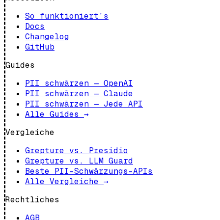
So funktioniert’s
Docs
Changelog
GitHub
Guides
PII schwärzen — OpenAI
PII schwärzen — Claude
PII schwärzen — Jede API
Alle Guides
→
Vergleiche
Grepture vs. Presidio
Grepture vs. LLM Guard
Beste PII-Schwärzungs-APIs
Alle Vergleiche
→
Rechtliches
AGB