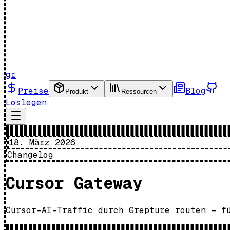
gr
Preise
Blog
Produkt
Ressourcen
Loslegen
18. März 2026
Changelog
Cursor Gateway
Cursor-AI-Traffic durch Grepture routen — f