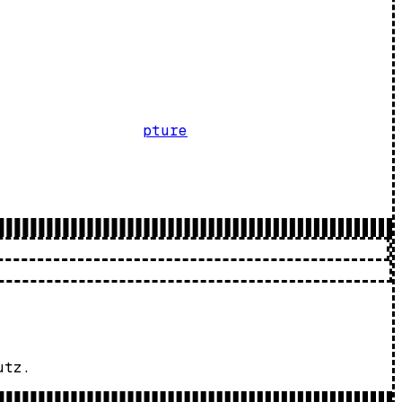
pture
utz.