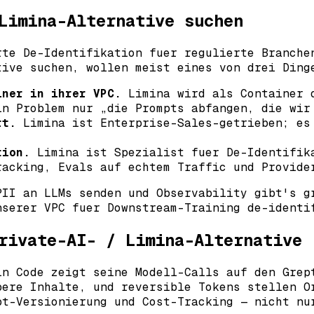
Limina-Alternative suchen
rte De-Identifikation fuer regulierte Branche
tive suchen, wollen meist eines von drei Ding
iner in ihrer VPC.
Limina wird als Container d
in Problem nur „die Prompts abfangen, die wir
rt.
Limina ist Enterprise-Sales-getrieben; es
tion.
Limina ist Spezialist fuer De-Identifik
racking, Evals auf echtem Traffic und Provide
PII an LLMs senden und Observability gibt's g
nserer VPC fuer Downstream-Training de-identi
rivate-AI- / Limina-Alternative
in Code zeigt seine Modell-Calls auf den Grep
bere Inhalte, und reversible Tokens stellen O
pt-Versionierung und Cost-Tracking — nicht nu