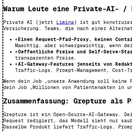
Warum Leute eine Private-AI- / 
Private AI (jetzt
Limina
) ist gut konstruie
Versicherung. Teams, die nach einer Alterna
+
Einen Request-Pfad-Proxy, keinen Conta
Maechtig, aber schwergewichtig, wenn de
+
Oeffentliche Preise und Self-Serve-Sta
transparenten Preise.
+
AI-Gateway-Features jenseits von Redak
Traffic-Logs, Prompt-Management, Cost-T
Wenn dein Job „unsere Anwendung soll keine 
dein Job „Millionen von Patientenakten in u
Zusammenfassung: Grepture als P
Grepture ist ein Open-Source-AI-Gateway. De
Request redigiert, das Modell sieht nur sau
Dasselbe Produkt liefert Traffic-Logs, Prom