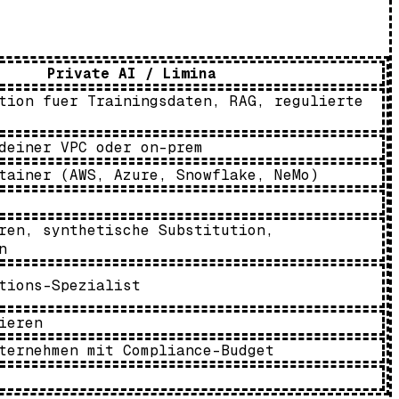
Private AI / Limina
tion fuer Trainingsdaten, RAG, regulierte
deiner VPC oder on-prem
tainer (AWS, Azure, Snowflake, NeMo)
ren, synthetische Substitution,
n
tions-Spezialist
ieren
ternehmen mit Compliance-Budget