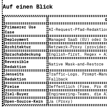
Auf einen Blick
Primaerer Use
AI-Request-Pfad-Redaktio
Case
Deployment
Managed SaaS (EU) oder S
Architektur
Netzwerk-Proxy (provider
Sprachabdeckung
English-first, Regex + A
Reversible
Native Mask-and-Restore
Redaktion
Jenseits
Traffic-Logs, Prompt-Man
Redaktion
Fallback
Preise
Oeffentlich (Free, Pro 4
Ziel-Buyer
Engineering-Teams, die A
Open-Source-Kern
Ja (Proxy)