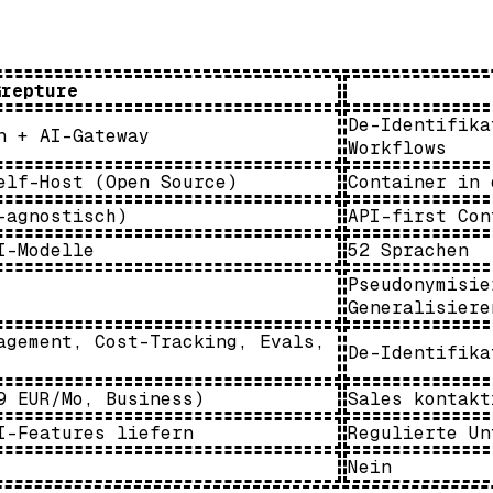
Grepture
De-Identifika
n + AI-Gateway
Workflows
elf-Host (Open Source)
Container in 
-agnostisch)
API-first Con
I-Modelle
52 Sprachen
Pseudonymisie
Generalisiere
agement, Cost-Tracking, Evals,
De-Identifika
9 EUR/Mo, Business)
Sales kontakt
I-Features liefern
Regulierte Un
Nein