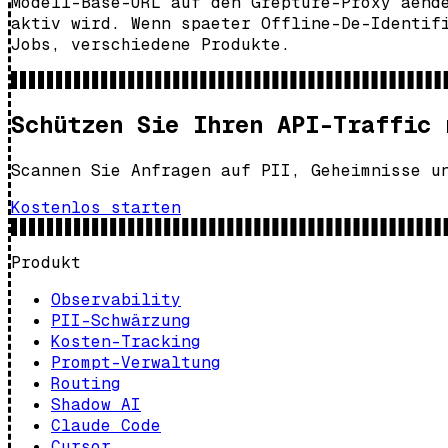
Modell-Base-URL auf den Grepture-Proxy aend
aktiv wird. Wenn spaeter Offline-De-Identif
Jobs, verschiedene Produkte.
Schützen Sie Ihren API-Traffic 
Scannen Sie Anfragen auf PII, Geheimnisse u
Kostenlos starten
Produkt
Observability
PII-Schwärzung
Kosten-Tracking
Prompt-Verwaltung
Routing
Shadow AI
Claude Code
Cursor