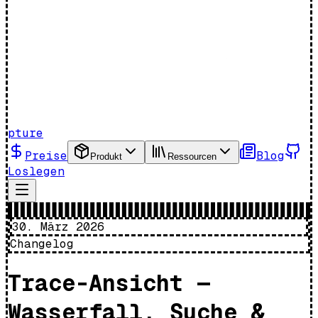
pture
Preise
Blog
Produkt
Ressourcen
Loslegen
30. März 2026
Changelog
Trace-Ansicht —
Wasserfall, Suche &