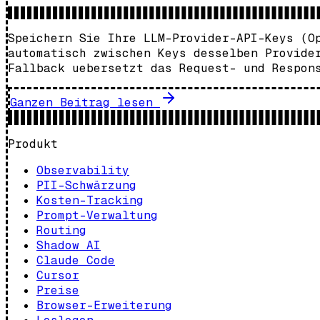
Speichern Sie Ihre LLM-Provider-API-Keys (O
automatisch zwischen Keys desselben Provide
Fallback uebersetzt das Request- und Respon
Ganzen Beitrag lesen
Produkt
Observability
PII-Schwärzung
Kosten-Tracking
Prompt-Verwaltung
Routing
Shadow AI
Claude Code
Cursor
Preise
Browser-Erweiterung