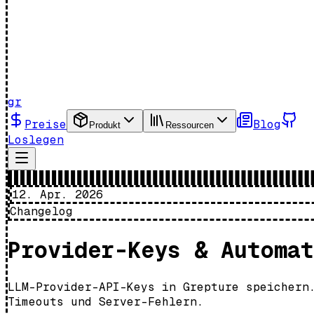
gr
Preise
Blog
Produkt
Ressourcen
Loslegen
12. Apr. 2026
Changelog
Provider-Keys & Automat
LLM-Provider-API-Keys in Grepture speichern
Timeouts und Server-Fehlern.