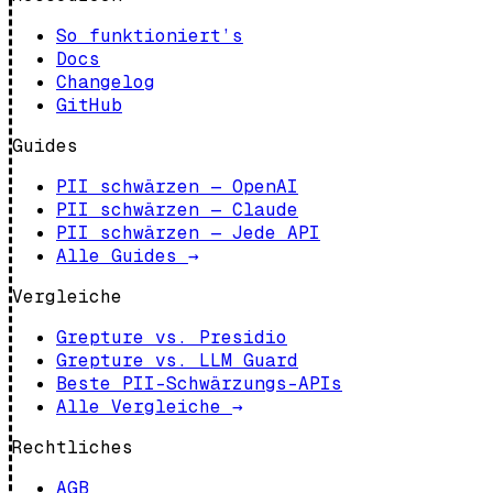
So funktioniert’s
Docs
Changelog
GitHub
Guides
PII schwärzen — OpenAI
PII schwärzen — Claude
PII schwärzen — Jede API
Alle Guides
→
Vergleiche
Grepture vs. Presidio
Grepture vs. LLM Guard
Beste PII-Schwärzungs-APIs
Alle Vergleiche
→
Rechtliches
AGB