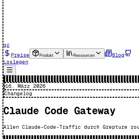
gr
Preise
Blog
Produkt
Ressourcen
Loslegen
16. März 2026
Changelog
Claude Code Gateway
Allen Claude-Code-Traffic durch Grepture ro